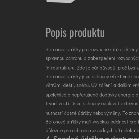
Popis produktu
Betonové stříšky pro rozvodné sítě elektřin
správnou ochranu a zabezpečení rozvodných sí
infrastrukturu. Zde je pár důvodů, proč byste
Betonové stříšky jsou schopny efektivně chr
větrům, dešti, sněhu, UV záření a dalším vn
spolehlivé a nepřerušené dodávky energie a
trvanlivostí. Jsou schopny odolávat extrém
nutnosti časté údržby nebo výměny. To zname
Betonové stříšky mají vysokou odolnost proti
důležité pro ochranu rozvodných sítí elektři
4. Snadná údržba a dostupno