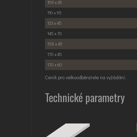
109 x 45
110 x 95
133 x 45
145 x 70
158 x 45
170 x 45
170 x 60
Ceník pro velkoodběratele na vyžádání.
Technické parametry