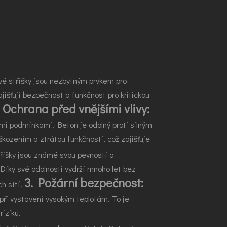
ové stříšky jsou nezbytným prvkem pro
jišťují bezpečnost a funkčnost pro kritickou
. Ochrana před vnějšími vlivy:
ími podmínkami. Beton je odolný proti silným
kozením a ztrátou funkčnosti, což zajišťuje
íšky jsou známé svou pevností a
íky své odolnosti vydrží mnoho let bez
3. Požární bezpečnost:
h sítí.
 při vystavení vysokým teplotám. To je
riziku.