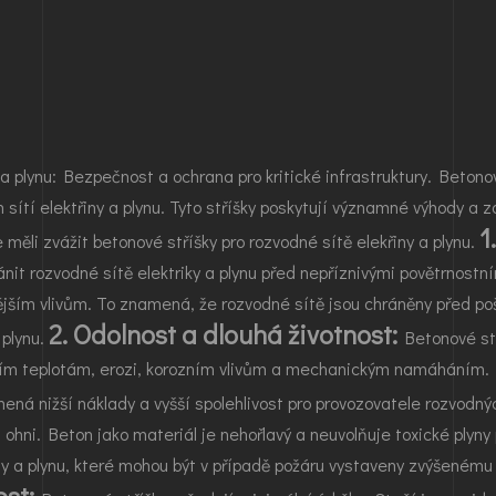
y a plynu: Bezpečnost a ochrana pro kritické infrastruktury. Beton
tí elektřiny a plynu. Tyto stříšky poskytují významné výhody a za
1
 měli zvážit betonové stříšky pro rozvodné sítě elekřiny a plynu.
ánit rozvodné sítě elektriky a plynu před nepříznivými povětrnostn
ějším vlivům. To znamená, že rozvodné sítě jsou chráněny před poš
2. Odolnost a dlouhá životnost:
 plynu.
Betonové stř
ním teplotám, erozi, korozním vlivům a mechanickým namáháním. D
ná nižší náklady a vyšší spolehlivost pro provozovatele rozvodnýc
 ohni. Beton jako materiál je nehořlavý a neuvolňuje toxické plyny
ny a plynu, které mohou být v případě požáru vystaveny zvýšenému 
st: