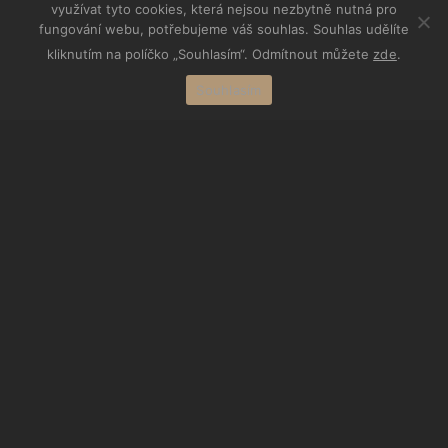
využívat tyto cookies, která nejsou nezbytně nutná pro
fungování webu, potřebujeme váš souhlas. Souhlas udělíte
kliknutím na políčko „Souhlasím“. Odmítnout můžete
zde
.
Souhlasím
O NÁS
Vyrábíme betonové produkty, které se odlišují díky
našemu přístupu. Dáváme si záležet, aby každý výrobek
byl originál a zároveň si zachoval největší možnou
kvalitu.